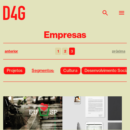
Empresas
anterior
1
2
3
próxima
Segmentos:
Projetos
Cultura
Desenvolvimento Social