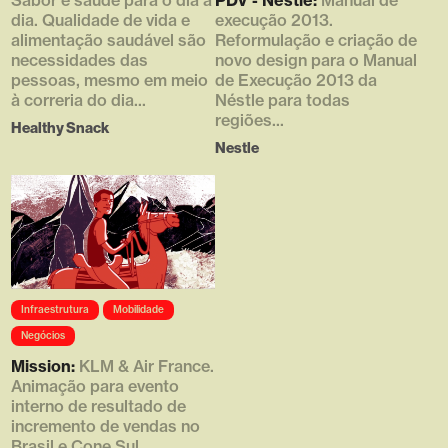
[1] => 768 [2] => 348 [3] => 1
576 [3] => 1 )
dia. Qualidade de vida e
execução 2013.
)
alimentação saudável são
Reformulação e criação de
necessidades das
novo design para o Manual
pessoas, mesmo em meio
de Execução 2013 da
à correria do dia...
Néstle para todas
regiões...
Healthy Snack
Nestle
Array ( [0] =>
Infraestrutura
Mobilidade
https://d4g.com.br/wp-
content/uploads/1920/02/klm_m
Negócios
ission-1918x1080-1-
Mission:
KLM & Air France.
768x432.png [1] => 768 [2] =>
432 [3] => 1 )
Animação para evento
interno de resultado de
incremento de vendas no
Brasil e Cone Sul.