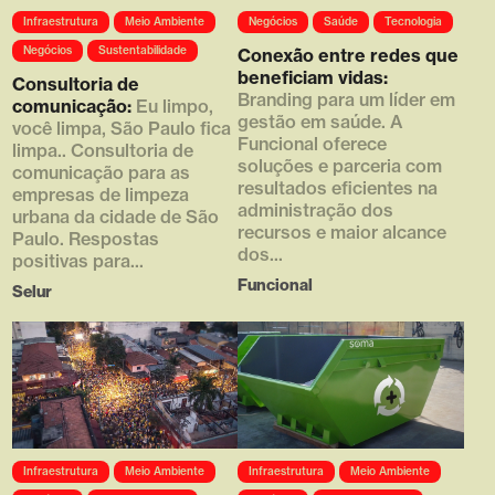
Array ( [0] =>
Array ( [0] =>
Infraestrutura
Meio Ambiente
Negócios
Saúde
Tecnologia
https://d4g.com.br/wp-
https://d4g.com.br/wp-
content/uploads/2016/05/thumb
content/uploads/1920/02/thumb
Negócios
Sustentabilidade
Conexão entre redes que
_610x380_planing.jpg [1] =>
_610x790_1.png [1] => 610 [2]
beneficiam vidas:
Consultoria de
610 [2] => 380 [3] => )
=> 790 [3] => )
Branding para um líder em
comunicação:
Eu limpo,
gestão em saúde. A
você limpa, São Paulo fica
Funcional oferece
limpa.. Consultoria de
soluções e parceria com
comunicação para as
resultados eficientes na
empresas de limpeza
administração dos
urbana da cidade de São
recursos e maior alcance
Paulo. Respostas
dos...
positivas para...
Funcional
Selur
Array ( [0] =>
Array ( [0] =>
Infraestrutura
Meio Ambiente
Infraestrutura
Meio Ambiente
https://d4g.com.br/wp-
https://d4g.com.br/wp-