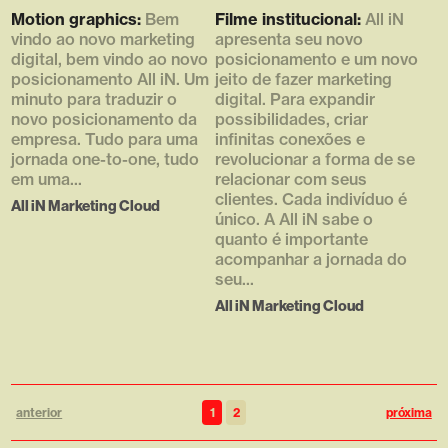
content/uploads/2016/04/Screen
content/uploads/2016/04/thumb
Motion graphics:
Bem
Filme institucional:
All iN
-Shot-2016-04-13-at-11.23.52-
s_allin_filme-768x432.png [1]
vindo ao novo marketing
apresenta seu novo
AM-768x432.png [1] => 768
=> 768 [2] => 432 [3] => 1 )
digital, bem vindo ao novo
posicionamento e um novo
[2] => 432 [3] => 1 )
posicionamento All iN. Um
jeito de fazer marketing
minuto para traduzir o
digital. Para expandir
novo posicionamento da
possibilidades, criar
empresa. Tudo para uma
infinitas conexões e
jornada one-to-one, tudo
revolucionar a forma de se
em uma...
relacionar com seus
clientes. Cada indivíduo é
All iN Marketing Cloud
único. A All iN sabe o
quanto é importante
acompanhar a jornada do
seu...
All iN Marketing Cloud
anterior
1
2
próxima