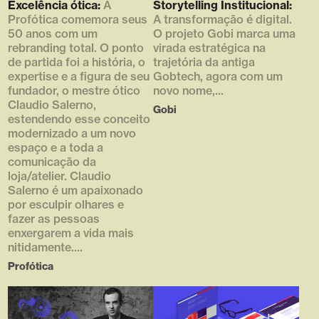
Excelência ótica:
A
Storytelling Institucional:
1080_06_thumb_2.jpg [1] =>
Profótica comemora seus
A transformação é digital.
768 [2] => 432 [3] => )
50 anos com um
O projeto Gobi marca uma
rebranding total. O ponto
virada estratégica na
de partida foi a história, o
trajetória da antiga
expertise e a figura de seu
Gobtech, agora com um
fundador, o mestre ótico
novo nome,...
Claudio Salerno,
Gobi
estendendo esse conceito
modernizado a um novo
espaço e a toda a
comunicação da
loja/atelier. Claudio
Salerno é um apaixonado
por esculpir olhares e
fazer as pessoas
enxergarem a vida mais
nitidamente....
Profótica