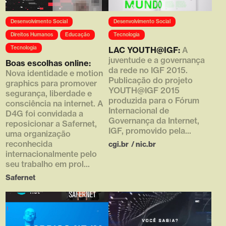
Array ( [0] =>
Desenvolvimento Social
Desenvolvimento Social
https://d4g.com.br/wp-
content/uploads/2019/01/06-
Direitos Humanos
Educação
Tecnologia
thumbs_novos_01_2.jpg [1] =>
Tecnologia
LAC YOUTH@IGF:
A
768 [2] => 432 [3] => )
juventude e a governança
Boas escolhas online:
da rede no IGF 2015.
Nova identidade e motion
Publicação do projeto
graphics para promover
YOUTH@IGF 2015
segurança, liberdade e
produzida para o Fórum
consciência na internet. A
Internacional de
D4G foi convidada a
Governança da Internet,
reposicionar a Safernet,
IGF, promovido pela...
uma organização
reconhecida
cgi.br
/
nic.br
internacionalmente pelo
seu trabalho em prol...
Safernet