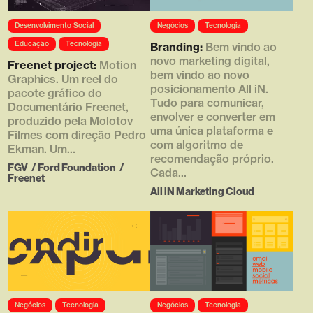
Array ( [0] =>
Desenvolvimento Social
Negócios
Tecnologia
https://d4g.com.br/wp-
content/uploads/2016/04/thumb
Educação
Tecnologia
Branding:
Bem vindo ao
_450x380_2.jpg [1] => 450 [2]
novo marketing digital,
Freenet project:
Motion
=> 380 [3] => )
bem vindo ao novo
Graphics. Um reel do
posicionamento All iN.
pacote gráfico do
Tudo para comunicar,
Documentário Freenet,
envolver e converter em
produzido pela Molotov
uma única plataforma e
Filmes com direção Pedro
com algoritmo de
Ekman. Um...
recomendação próprio.
FGV
/
Ford Foundation
/
Cada...
Freenet
All iN Marketing Cloud
Array ( [0] =>
Array ( [0] =>
Negócios
Tecnologia
Negócios
Tecnologia
https://d4g.com.br/wp-
https://d4g.com.br/wp-