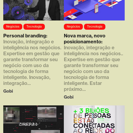
Array ( [0] =>
Array ( [0] =>
Negócios
Tecnologia
Negócios
Tecnologia
https://d4g.com.br/wp-
https://d4g.com.br/wp-
content/uploads/2020/01/filme_
content/uploads/2020/01/thumb
Personal branding:
Nova marca, novo
04_hq-768x432.jpg [1] => 768
_01-768x672.png [1] => 768
Inovação, integração e
posicionamento:
[2] => 432 [3] => 1 )
[2] => 672 [3] => 1 )
inteligência nos negócios.
Inovação, integração e
Expertise em gestão que
inteligência nos negócios..
garante transformar seu
Expertise em gestão que
negócio com uso da
garante transformar seu
tecnologia de forma
negócio com uso da
inteligente. Inovação,
tecnologia de forma
integração...
inteligente. Estar
próximo...
Gobi
Gobi