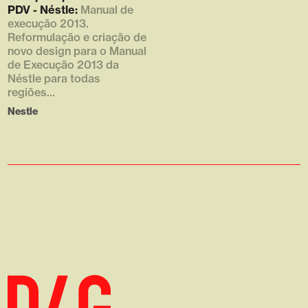
768x576.png [1] => 768 [2] =>
PDV - Néstle:
Manual de
576 [3] => 1 )
execução 2013.
Reformulação e criação de
novo design para o Manual
de Execução 2013 da
Néstle para todas
regiões...
Nestle