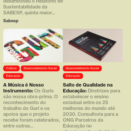
desenvolveu o Relatório de
Sustentabilidade da
SABESP, quinta maior...
Sabesp
Array ( [0] =>
Array ( [0] =>
Cultura
Desenvolvimento Social
Desenvolvimento Social
https://d4g.com.br/wp-
https://d4g.com.br/wp-
content/uploads/2016/05/07_3-
content/uploads/2016/05/001_3-
Educação
Educação
768x512.jpg [1] => 768 [2] =>
768x463.jpg [1] => 768 [2] =>
A Música é Nosso
Salto de Qualidade na
512 [3] => 1 )
463 [3] => 1 )
Instrumento:
Os Guris
Educação:
Diretrizes para
são nossa obra-prima. O
estabelecer o ensino
reconhecimento do
estadual entre os 25
trabalho do Guri e os
melhores do mundo até
apoios que o projeto
2030. Consultoria para a
recebe foram celebrados,
ONG Parceiros da
entre outras...
Educação no