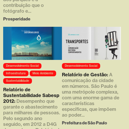
contribuição que o
fotógrafo e...
Prosperidade
Array ( [0] =>
Array ( [0] =>
Desenvolvimento Social
Desenvolvimento Social
https://d4g.com.br/wp-
https://d4g.com.br/wp-
content/uploads/2019/03/thumb
content/uploads/2016/05/thumb
Infraestrutura
Meio Ambiente
Relatório de Gestão:
A
_610x790-1.png [1] => 610 [2]
_450x380_1.jpg [1] => 450 [2]
comunicação da cidade
Sustentabilidade
=> 790 [3] => )
=> 380 [3] => )
em números. São Paulo é
Relatório de
uma metrópole complexa,
Sustentabilidade Sabesp
com uma enorme gama de
2012:
Desempenho que
características
garante o abastecimento
específicas, que impõem
para milhares de pessoas.
ao poder...
Pelo segundo ano
Prefeitura de São Paulo
seguido, em 2012 a D4G