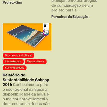
planejamento estratégico
Projeto Guri
de comunicação de um
projeto para a...
Parceiros da Educação
Array ( [0] =>
Desenvolvimento Social
https://d4g.com.br/wp-
content/uploads/2016/05/001-
Infraestrutura
Meio Ambiente
768x463.jpg [1] => 768 [2] =>
Sustentabilidade
463 [3] => 1 )
Relatório de
Sustentabilidade Sabesp
2011:
Conhecimento para
o uso racional da água: a
disponibilidade da água e
o melhor aproveitamento
dos recursos hídricos são