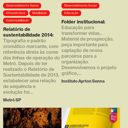
Array ( [0] =>
Array ( [0] =>
Desenvolvimento Social
Desenvolvimento Social
https://d4g.com.br/wp-
https://d4g.com.br/wp-
content/uploads/2016/05/interna
content/uploads/1920/02/thumb
Infraestrutura
Mobilidade
Educação
_895x540_01-768x560.jpg [1]
_610x380_3.png [1] => 610 [2]
Sustentabilidade
Folder institucional:
=> 768 [2] => 560 [3] => 1 )
=> 380 [3] => )
Educação para
Relatório de
transformar vidas..
sustentabilidade 2014:
Material de prospecção,
Tipografia e padrão
peça importante para
cromático marcante, com
captação de novos
referência direta às cores
parceiros para a
das linhas de operação do
organização.
Metrô. Depois de ter
Desenvolvemos o projeto
realizado o Relatório de
gráfico,...
Sustentabilidade de 2013,
estabelecer uma relação
Instituto Ayrton Senna
de sequência e
evolução foi...
Metrô SP