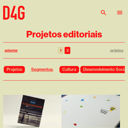
Projetos editoriais
anterior
1
2
próxima
Segmentos:
Projetos
Cultura
Desenvolvimento Social