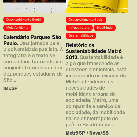
Array ( [0] =>
Array ( [0] =>
Desenvolvimento Social
Desenvolvimento Social
https://d4g.com.br/wp-
https://d4g.com.br/wp-
content/uploads/2016/05/thumb
content/uploads/2016/05/metro_
Meio Ambiente
Infraestrutura
Mobilidade
_610x380_6.png [1] => 610 [2]
13.jpg [1] => 450 [2] => 380
Sustentabilidade
Calendário Parques São
=> 380 [3] => )
[3] => )
Paulo:
Uma jornada pela
Relatório de
biodiversidade paulista. A
Sustentabilidade Metrô
fotografia e o texto se
2013:
Sustentabilidade é
completam, formando um
algo que transcende as
conjunto harmonioso dos
questões ambientais, está
dez parques estaduais de
incorporada na missão do
São...
Metrô, atendendo às
necessidades de
IMESP
mobilidade urbana da
sociedade. Metrô, uma
companhia a serviço da
sociedade, da mobilidade
na maior metrópole do
país, o Relatório de...
Metrô SP
/
Nova/SB