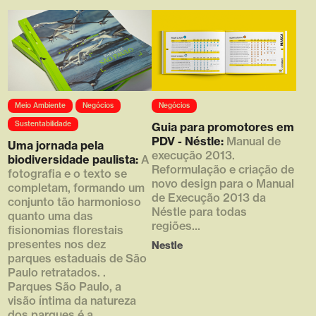
Array ( [0] =>
Array ( [0] =>
Meio Ambiente
Negócios
Negócios
https://d4g.com.br/wp-
https://d4g.com.br/wp-
content/uploads/1920/02/thumb
content/uploads/2019/03/11-
Sustentabilidade
Guia para promotores em
_610x380_5.png [1] => 610 [2]
768x576.png [1] => 768 [2] =>
PDV - Néstle:
Manual de
Uma jornada pela
=> 380 [3] => )
576 [3] => 1 )
execução 2013.
biodiversidade paulista:
A
Reformulação e criação de
fotografia e o texto se
novo design para o Manual
completam, formando um
de Execução 2013 da
conjunto tão harmonioso
Néstle para todas
quanto uma das
regiões...
fisionomias florestais
presentes nos dez
Nestle
parques estaduais de São
Paulo retratados. .
Parques São Paulo, a
visão íntima da natureza
dos parques é a