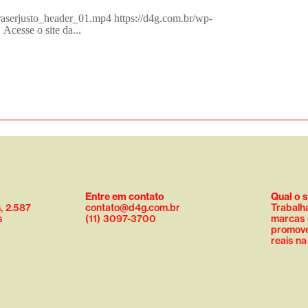
raserjusto_header_01.mp4 https://d4g.com.br/wp-
Acesse o site da...
Entre em contato
Qual o 
, 2.587
contato@d4g.com.br
Trabalh
s
(11) 3097-3700
marcas 
promove
reais n