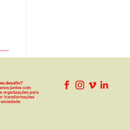
seu desafio?




amos juntos com
e organizações para
r transformações
a sociedade