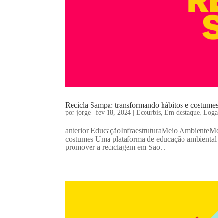
Recicla Sampa: transformando hábitos e costume
por
jorge
|
fev 18, 2024
|
Ecourbis
,
Em destaque
,
Loga
anterior EducaçãoInfraestruturaMeio AmbienteMo
costumes Uma plataforma de educação ambiental qu
promover a reciclagem em São...