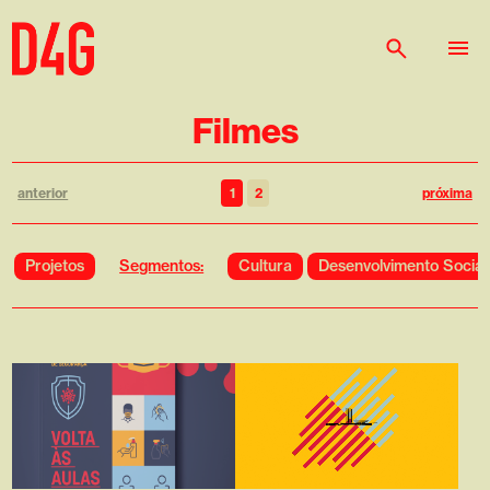
Filmes
anterior
1
2
próxima
Segmentos:
Projetos
Cultura
Desenvolvimento Social