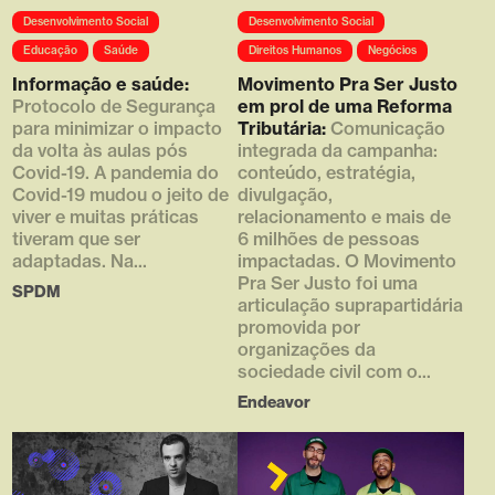
Array ( [0] =>
Desenvolvimento Social
Desenvolvimento Social
https://d4g.com.br/wp-
content/uploads/2021/05/thumb
Educação
Saúde
Direitos Humanos
Negócios
_610x790_02.png [1] => 610
Informação e saúde:
Movimento Pra Ser Justo
[2] => 790 [3] => )
Protocolo de Segurança
em prol de uma Reforma
para minimizar o impacto
Tributária:
Comunicação
da volta às aulas pós
integrada da campanha:
Covid-19. A pandemia do
conteúdo, estratégia,
Covid-19 mudou o jeito de
divulgação,
viver e muitas práticas
relacionamento e mais de
tiveram que ser
6 milhões de pessoas
adaptadas. Na...
impactadas. O Movimento
Pra Ser Justo foi uma
SPDM
articulação suprapartidária
promovida por
organizações da
sociedade civil com o...
Endeavor