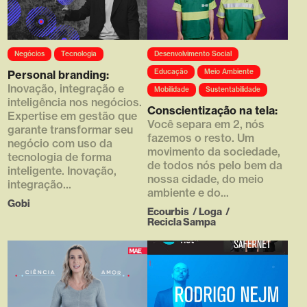
Array ( [0] =>
Array ( [0] =>
Negócios
Tecnologia
Desenvolvimento Social
https://d4g.com.br/wp-
https://d4g.com.br/wp-
content/uploads/2020/01/filme_
content/uploads/2019/02/thumb
Educação
Meio Ambiente
Personal branding:
04_hq-768x432.jpg [1] => 768
_recicla_02-768x432.jpg [1] =>
Inovação, integração e
Mobilidade
Sustentabilidade
[2] => 432 [3] => 1 )
768 [2] => 432 [3] => 1 )
inteligência nos negócios.
Conscientização na tela:
Expertise em gestão que
Você separa em 2, nós
garante transformar seu
fazemos o resto. Um
negócio com uso da
movimento da sociedade,
tecnologia de forma
de todos nós pelo bem da
inteligente. Inovação,
nossa cidade, do meio
integração...
ambiente e do...
Gobi
Ecourbis
/
Loga
/
Recicla Sampa