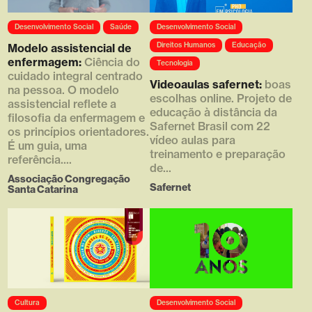
Array ( [0] =>
Array ( [0] =>
Desenvolvimento Social
Saúde
Desenvolvimento Social
https://d4g.com.br/wp-
https://d4g.com.br/wp-
content/uploads/2019/02/thumb
content/uploads/2018/02/saferne
Direitos Humanos
Educação
Modelo assistencial de
_610x380_03.png [1] => 450
t_videoaulas-768x2375.jpg [1]
enfermagem:
Ciência do
Tecnologia
[2] => 253 [3] => )
=> 768 [2] => 2375 [3] => 1 )
cuidado integral centrado
Videoaulas safernet:
boas
na pessoa. O modelo
escolhas online. Projeto de
assistencial reflete a
educação à distância da
filosofia da enfermagem e
Safernet Brasil com 22
os princípios orientadores.
vídeo aulas para
É um guia, uma
treinamento e preparação
referência....
de...
Associação Congregação
Safernet
Santa Catarina
Array ( [0] =>
Array ( [0] =>
Cultura
Desenvolvimento Social
https://d4g.com.br/wp-
https://d4g.com.br/wp-