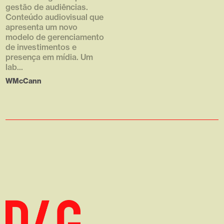
768x432.png [1] => 768 [2] =>
gestão de audiências.
432 [3] => 1 )
Conteúdo audiovisual que
apresenta um novo
modelo de gerenciamento
de investimentos e
presença em mídia. Um
lab...
WMcCann