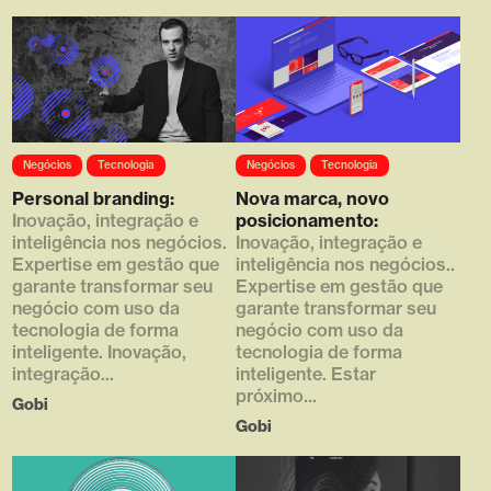
Array ( [0] =>
Array ( [0] =>
Negócios
Tecnologia
Negócios
Tecnologia
https://d4g.com.br/wp-
https://d4g.com.br/wp-
content/uploads/2020/01/filme_
content/uploads/2020/01/thumb
Personal branding:
Nova marca, novo
04_hq-768x432.jpg [1] => 768
_01-768x672.png [1] => 768
Inovação, integração e
posicionamento:
[2] => 432 [3] => 1 )
[2] => 672 [3] => 1 )
inteligência nos negócios.
Inovação, integração e
Expertise em gestão que
inteligência nos negócios..
garante transformar seu
Expertise em gestão que
negócio com uso da
garante transformar seu
tecnologia de forma
negócio com uso da
inteligente. Inovação,
tecnologia de forma
integração...
inteligente. Estar
próximo...
Gobi
Gobi