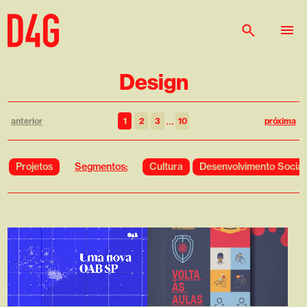
Design
...
anterior
1
2
3
10
próxima
Segmentos:
Projetos
Cultura
Desenvolvimento Social