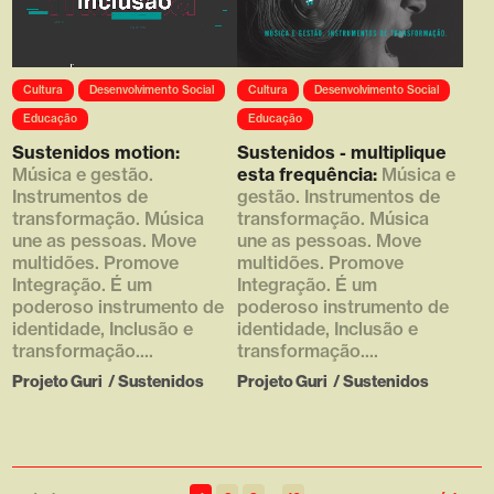
Array ( [0] =>
Cultura
Desenvolvimento Social
Cultura
Desenvolvimento Social
https://d4g.com.br/wp-
content/uploads/2020/01/susteni
Educação
Educação
dos_thumb_02.png [1] => 610
Sustenidos motion:
Sustenidos - multiplique
[2] => 790 [3] => )
Música e gestão.
esta frequência:
Música e
Instrumentos de
gestão. Instrumentos de
transformação. Música
transformação. Música
une as pessoas. Move
une as pessoas. Move
multidões. Promove
multidões. Promove
Integração. É um
Integração. É um
poderoso instrumento de
poderoso instrumento de
identidade, Inclusão e
identidade, Inclusão e
transformação....
transformação....
Projeto Guri
/
Sustenidos
Projeto Guri
/
Sustenidos