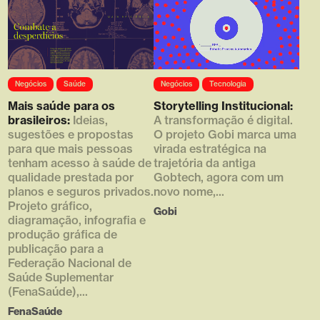
Array ( [0] =>
Negócios
Saúde
Negócios
Tecnologia
https://d4g.com.br/wp-
content/uploads/2020/01/thumb
Mais saúde para os
Storytelling Institucional:
_610x380_10.png [1] => 610
brasileiros:
Ideias,
A transformação é digital.
[2] => 380 [3] => )
sugestões e propostas
O projeto Gobi marca uma
para que mais pessoas
virada estratégica na
tenham acesso à saúde de
trajetória da antiga
qualidade prestada por
Gobtech, agora com um
planos e seguros privados.
novo nome,...
Projeto gráfico,
Gobi
diagramação, infografia e
produção gráfica de
publicação para a
Federação Nacional de
Saúde Suplementar
(FenaSaúde),...
FenaSaúde