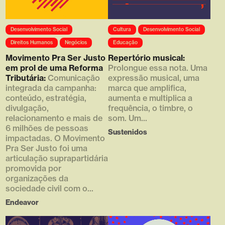
Desenvolvimento Social
Cultura
Desenvolvimento Social
Direitos Humanos
Negócios
Educação
Movimento Pra Ser Justo
Repertório musical:
em prol de uma Reforma
Prolongue essa nota. Uma
Tributária:
Comunicação
expressão musical, uma
integrada da campanha:
marca que amplifica,
conteúdo, estratégia,
aumenta e multiplica a
divulgação,
frequência, o timbre, o
relacionamento e mais de
som. Um...
6 milhões de pessoas
Sustenidos
impactadas. O Movimento
Pra Ser Justo foi uma
articulação suprapartidária
promovida por
organizações da
sociedade civil com o...
Endeavor