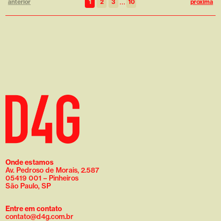
...
anterior
1
2
3
10
próxima
Onde estamos
Av. Pedroso de Morais, 2.587
05419 001 – Pinheiros
São Paulo, SP
Entre em contato
contato@d4g.com.br