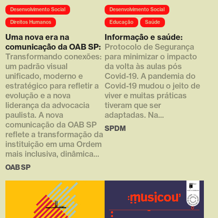
Array ( [0] =>
Desenvolvimento Social
Desenvolvimento Social
https://d4g.com.br/wp-
content/uploads/2021/05/thumb
Direitos Humanos
Educação
Saúde
_610x790_02.png [1] => 610
Uma nova era na
Informação e saúde:
[2] => 790 [3] => )
comunicação da OAB SP:
Protocolo de Segurança
Transformando conexões:
para minimizar o impacto
um padrão visual
da volta às aulas pós
unificado, moderno e
Covid-19. A pandemia do
estratégico para refletir a
Covid-19 mudou o jeito de
evolução e a nova
viver e muitas práticas
liderança da advocacia
tiveram que ser
paulista. A nova
adaptadas. Na...
comunicação da OAB SP
SPDM
reflete a transformação da
instituição em uma Ordem
mais inclusiva, dinâmica...
OAB SP