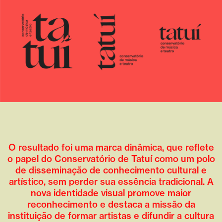
O resultado foi uma marca dinâmica, que reflete
o papel do Conservatório de Tatuí como um polo
de disseminação de conhecimento cultural e
artístico, sem perder sua essência tradicional. A
nova identidade visual promove maior
reconhecimento e destaca a missão da
instituição de formar artistas e difundir a cultura