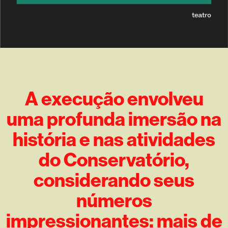
A execução envolveu
uma profunda imersão na
história e nas atividades
do Conservatório,
considerando seus
números
impressionantes: mais de